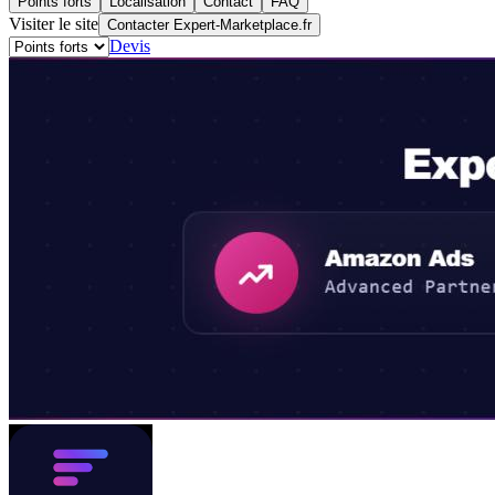
Points forts
Localisation
Contact
FAQ
Visiter le site
Contacter Expert-Marketplace.fr
Devis