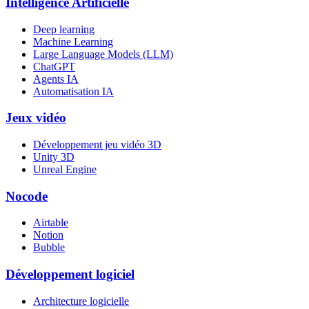
Intelligence Artificielle
Deep learning
Machine Learning
Large Language Models (LLM)
ChatGPT
Agents IA
Automatisation IA
Jeux vidéo
Développement jeu vidéo 3D
Unity 3D
Unreal Engine
Nocode
Airtable
Notion
Bubble
Développement logiciel
Architecture logicielle