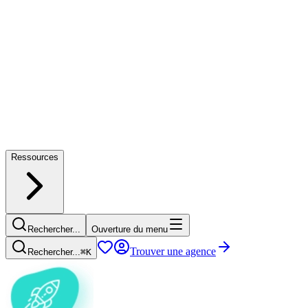
Ressources
Rechercher...
Ouverture du menu
Trouver une agence
Rechercher...
⌘
K