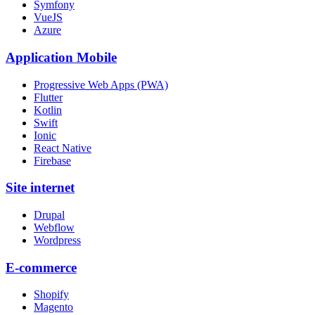
Symfony
VueJS
Azure
Application Mobile
Progressive Web Apps (PWA)
Flutter
Kotlin
Swift
Ionic
React Native
Firebase
Site internet
Drupal
Webflow
Wordpress
E-commerce
Shopify
Magento