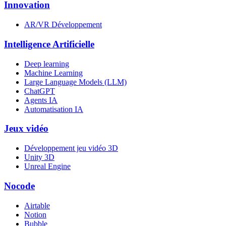
Innovation
AR/VR Développement
Intelligence Artificielle
Deep learning
Machine Learning
Large Language Models (LLM)
ChatGPT
Agents IA
Automatisation IA
Jeux vidéo
Développement jeu vidéo 3D
Unity 3D
Unreal Engine
Nocode
Airtable
Notion
Bubble